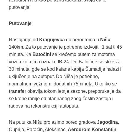
putovanja.
Putovanje
Rastojanje od
Kragujevca
do aerodroma u
Nišu
140km. Za to putovanje je potrebno izdvojiti 1 sat ti 45
minuta. Ka
Batočini
se krećemo putem za motorna
vozila koja ima oznaku IB-24. Do Batočine se stiže za
30 minuta, gde se kod kafane kapija Šumadije nalazi i
uključenje na autoput. Do Niša je potrebno,
normalnom vožnjom, dodatnih 75minuta. Ukoliko se
transfer
obavlja tokom letnje sezone, preporuka je da
se krene ranije od planiranog zbog čestih zastoja i
radova na rekonstrukciji autoputa.
Na putu ka Nišu prolazimo pored gradova
Jagodina
,
Ćuprija, Paraćin, Aleksinac.
Aerodrom Konstantin