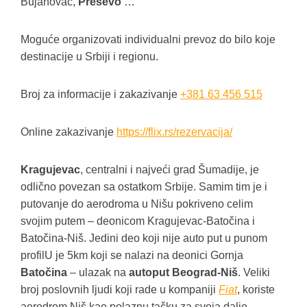
Bujanovac,
Preševo
…
Moguće organizovati individualni prevoz do bilo koje
destinacije u Srbiji i regionu.
Broj za informacije i zakazivanje
+381 63 456 515
Online zakazivanje
https://flix.rs/rezervacija/
Kragujevac
, centralni i najveći grad Šumadije, je
odlično povezan sa ostatkom Srbije. Samim tim je i
putovanje do aerodroma u Nišu pokriveno celim
svojim putem – deonicom Kragujevac-Batočina i
Batočina-Niš. Jedini deo koji nije auto put u punom
profilU je 5km koji se nalazi na deonici Gornja
Batočina
– ulazak na
autoput Beograd-Niš
. Veliki
broj poslovnih ljudi koji rade u kompaniji
Fiat
, koriste
aerodrom Niš kao polaznu tačku za svoja dalje