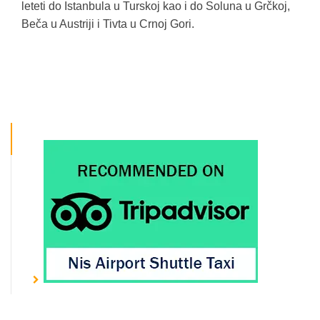
leteti do Istanbula u Turskoj kao i do Soluna u Grčkoj,
Beča u Austriji i Tivta u Crnoj Gori.