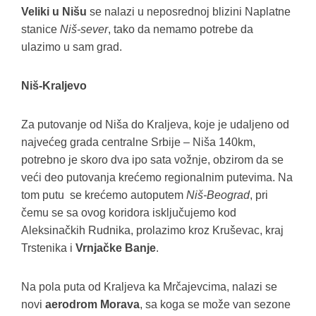
Veliki u Nišu
se nalazi u neposrednoj blizini Naplatne
stanice
Niš-sever
, tako da nemamo potrebe da
ulazimo u sam grad.
Niš-Kraljevo
Za putovanje od Niša do Kraljeva, koje je udaljeno od
najvećeg grada centralne Srbije – Niša 140km,
potrebno je skoro dva ipo sata vožnje, obzirom da se
veći deo putovanja krećemo regionalnim putevima. Na
tom putu se krećemo autoputem
Niš-Beograd
, pri
čemu se sa ovog koridora isključujemo kod
Aleksinačkih Rudnika, prolazimo kroz Kruševac, kraj
Trstenika i
Vrnjačke Banje
.
Na pola puta od Kraljeva ka Mrčajevcima, nalazi se
novi
aerodrom Morava
, sa koga se može van sezone