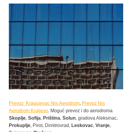
Prevoz Kragujevac Nis Aerodrom
,
Prevoz Nis
Aerodrom Kraljevo
. Moguć prevoz i do aerodroma
Skoplje
,
Sofija
,
Priština
,
Solun
, gradova Aleksinac,
Prokuplje
, Pirot, Dimitrovrad,
Leskovac
,
Vranje
,