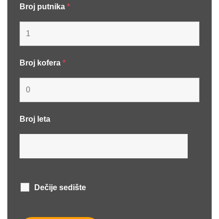
Broj putnika
*
Broj kofera
*
Broj leta
Dečije sedište