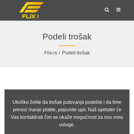
Podeli trošak
Flix.rs
Podeli trošak
Ukoliko želite da trošak putovanja podelite i da time
prevoz manje platite, popunite upit. Naš opetater će
Vas kontaktirati čim se ukaže mogućnost za ovu vrstu
usluge.