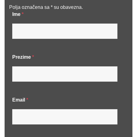
Polja označena sa * su obavezna.
Ime
*
Prezime
*
Email
*