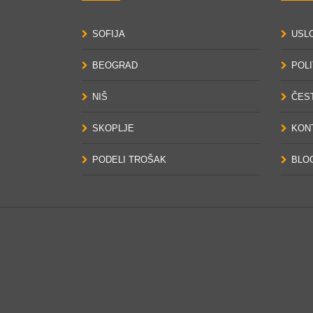
SOFIJA
USL
BEOGRAD
POLI
NIŠ
ČES
SKOPLJE
KON
PODELI TROŠAK
BLO