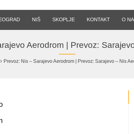
EOGRAD
NIŠ
SKOPLJE
KONTAKT
O N
arajevo Aerodrom | Prevoz: Sarajev
Prevoz: Nis – Sarajevo Aerodrom | Prevoz: Sarajevo – Nis A
o
m