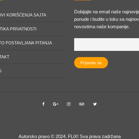
Dobijajte na email naše najnovij
OVI KORIŠĆENJA SAJTA
ponude i budite u toku sa najnov
novostima naše kompanije.
TIKA PRIVATNOSTI
TO POSTAVLJANA PITANJA
TAKT
G
Autorsko pravo © 2024. FLiX! Sva prava zadržana