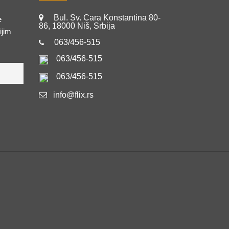
Bul. Sv. Cara Konstantina 80-
e
86, 18000 Niš, Srbija
ijim
063/456-515
063/456-515
063/456-515
info@flix.rs