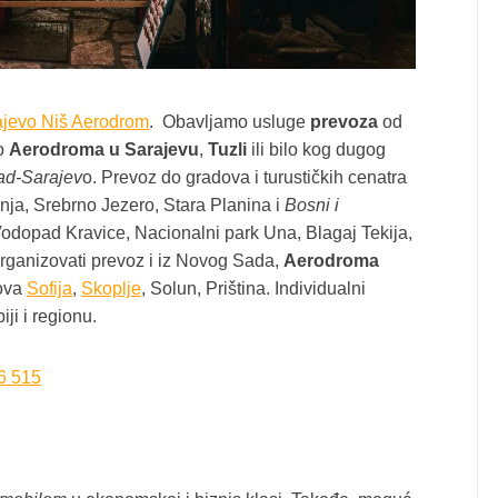
ajevo Niš Aerodrom
. Obavljamo usluge
prevoza
od
do
Aerodroma u Sarajevu
,
Tuzli
ili bilo kog dugog
ad-Sarajev
o. Prevoz do gradova i turustičkih cenatra
ja, Srebrno Jezero, Stara Planina i
Bosni i
Vodopad Kravice, Nacionalni park Una, Blagaj Tekija,
rganizovati prevoz i iz Novog Sada,
Aerodroma
dova
Sofija
,
Skoplje
, Solun, Priština. Individualni
iji i regionu.
6 515