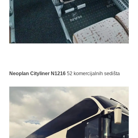
Neoplan Cityliner N1216
52 komercijalnih sedišta