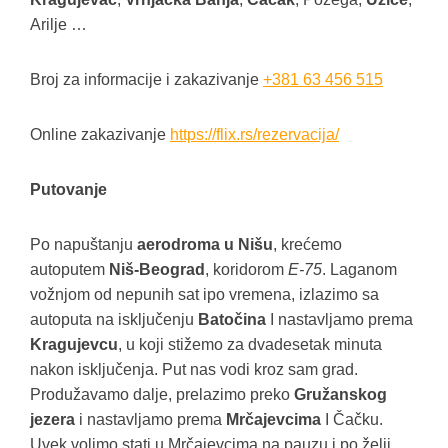
Arilje …
Broj za informacije i zakazivanje
+381 63 456 515
Online zakazivanje
https://flix.rs/rezervacija/
Putovanje
Po napuštanju
aerodroma u Nišu
, krećemo
autoputem
Niš-Beograd
, koridorom
E-75
. Laganom
vožnjom od nepunih sat ipo vremena, izlazimo sa
autoputa na isključenju
Batočina
I nastavljamo prema
Kragujevcu
, u koji stižemo za dvadesetak minuta
nakon isključenja. Put nas vodi kroz sam grad.
Produžavamo dalje, prelazimo preko
Gružanskog
jezera
i nastavljamo prema
Mrčajevcima
I Čačku.
Uvek volimo stati u Mrčajevcima na pauzu i po želji