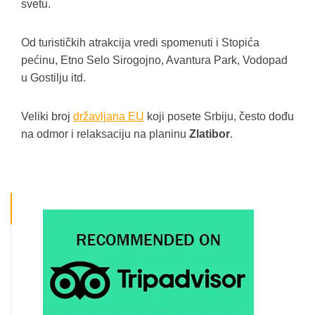
svetu.
Od turističkih atrakcija vredi spomenuti i Stopića
pećinu, Etno Selo Sirogojno, Avantura Park, Vodopad
u Gostilju itd.
Veliki broj
državljana EU
koji posete Srbiju, često dođu
na odmor i relaksaciju na planinu
Zlatibor
.