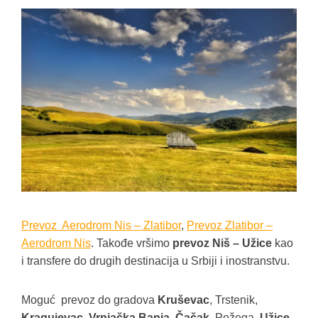
Prevoz Aerodrom Nis – Zlatibor
,
Prevoz Zlatibor –
Aerodrom Nis
. Takođe vršimo
prevoz Niš – Užice
kao
i transfere do drugih destinacija u Srbiji i inostranstvu.
Moguć prevoz do gradova
Kruševac
, Trstenik,
Kragujevac
,
Vrnjačka Banja
,
Čačak
, Požega,
Užice
,