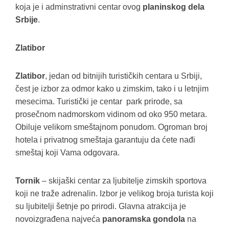
koja je i adminstrativni centar ovog
planinskog dela
Srbije
.
Zlatibor
Zlatibor
, jedan od bitnijih turističkih centara u Srbiji,
čest je izbor za odmor kako u zimskim, tako i u letnjim
mesecima. Turistički je centar park prirode, sa
prosečnom nadmorskom vidinom od oko 950 metara.
Obiluje velikom smeštajnom ponudom. Ogroman broj
hotela i privatnog smeštaja garantuju da ćete nađi
smeštaj koji Vama odgovara.
Tornik
– skijaški centar za ljubitelje zimskih sportova
koji ne traže adrenalin. Izbor je velikog broja turista koji
su ljubitelji šetnje po prirodi. Glavna atrakcija je
novoizgrađena najveća
panoramska gondola
na