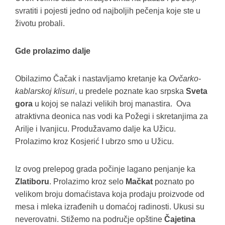
svratiti i pojesti jedno od najboljih pečenja koje ste u
životu probali.
Gde prolazimo dalje
Obilazimo Čačak i nastavljamo kretanje ka
Ovčarko-
kablarskoj klisuri
, u predele poznate kao srpska
Sveta
gora
u kojoj se nalazi velikih broj manastira. Ova
atraktivna deonica nas vodi ka Požegi i skretanjima za
Arilje i Ivanjicu. Produžavamo dalje ka Užicu.
Prolazimo kroz Kosjerić I ubrzo smo u Užicu.
Iz ovog prelepog grada počinje lagano penjanje ka
Zlatiboru
. Prolazimo kroz selo
Mačkat
poznato po
velikom broju domaćistava koja prodaju proizvode od
mesa i mleka izrađenih u domaćoj radinosti. Ukusi su
neverovatni. Stižemo na područje opštine
Čajetina